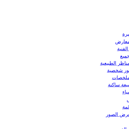
رة
معارض
الفنية
جميع
مناظر الطبيعية
ر شخصية
ملخصات
يعة ساكنة
ياء
ئمة
رض الصور