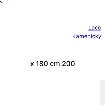
رس
Laco
Kamenický
200 x 180 cm