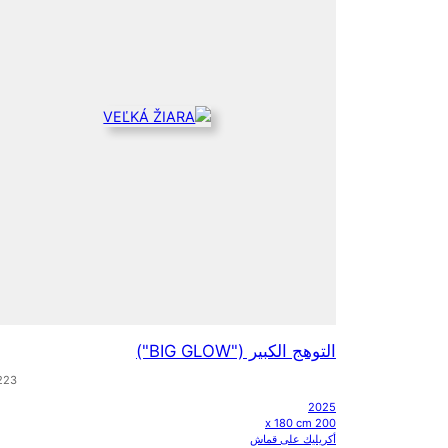
التوهج الكبير ("BIG GLOW")
 223
2025
200 x 180 cm
أكريليك على قماش