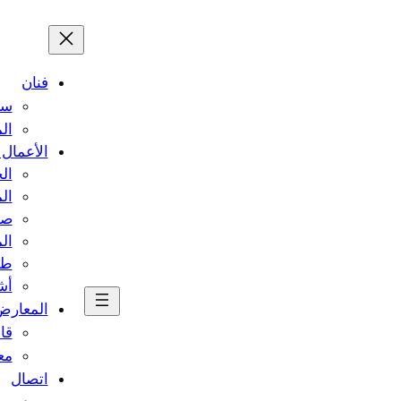
فنان
سي
ال
الأعمال 
ال
ال
صو
ال
طب
أش
المعارض
قا
مع
اتصال