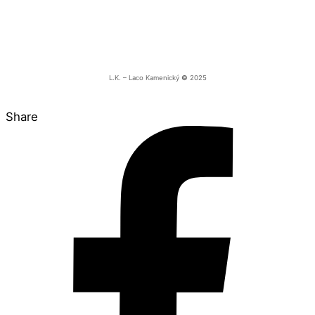
L.K. – Laco Kamenický
©
2025
Share