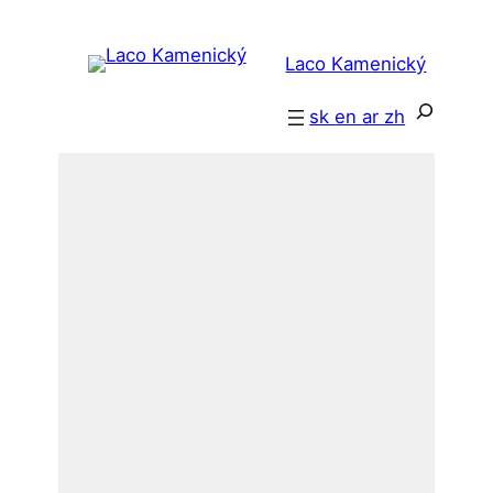
跳
至
Laco Kamenický
内
容
搜
sk
en
ar
zh
索