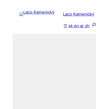
跳
至
Laco Kamenický
内
容
搜
sk
en
ar
zh
索