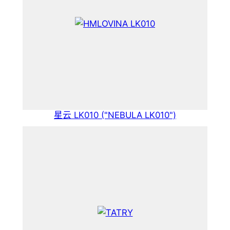
星云 LK010 ("NEBULA LK010")