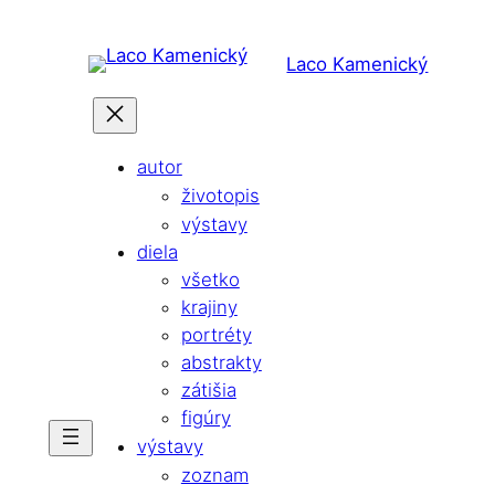
Prejsť
na
Laco Kamenický
obsah
autor
životopis
výstavy
diela
všetko
krajiny
portréty
abstrakty
zátišia
figúry
výstavy
zoznam