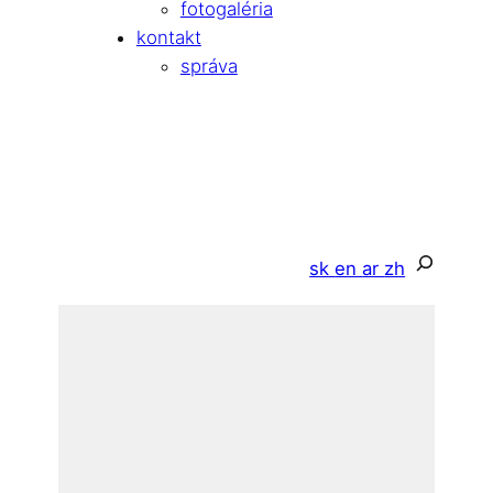
fotogaléria
kontakt
správa
Hľadať
sk
en
ar
zh