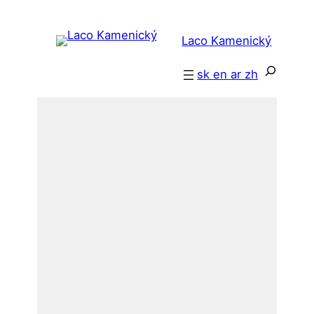
Prejsť
na
Laco Kamenický
obsah
Hľadať
sk
en
ar
zh