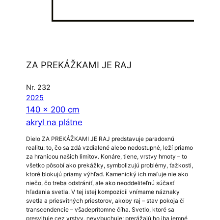
ZA PREKÁŽKAMI JE RAJ
Nr. 232
2025
140 x 200 cm
akryl na plátne
Dielo ZA PREKÁŽKAMI JE RAJ predstavuje paradoxnú
realitu: to, čo sa zdá vzdialené alebo nedostupné, leží priamo
za hranicou našich limitov. Konáre, tiene, vrstvy hmoty – to
všetko pôsobí ako prekážky, symbolizujú problémy, ťažkosti,
ktoré blokujú priamy výhľad. Kamenický ich maľuje nie ako
niečo, čo treba odstrániť, ale ako neoddeliteľnú súčasť
hľadania svetla. V tej istej kompozícii vnímame náznaky
svetla a priesvitných priestorov, akoby raj – stav pokoja či
transcendencie – všadeprítomne číha. Svetlo, ktoré sa
presvituje cez vrstvy, nevybuchuje; prerážajú ho iba jemné