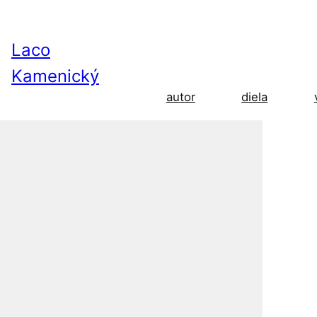
Laco
Kamenický
diela
autor