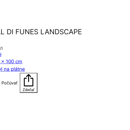
L DI FUNES LANDSCAPE
41
9
 x 100 cm
yl na plátne
Počúvať
Zdieľať