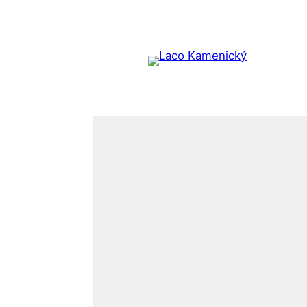
Prejsť
na
obsah