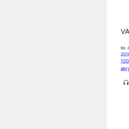
VA
Nr. 
201
120
akr