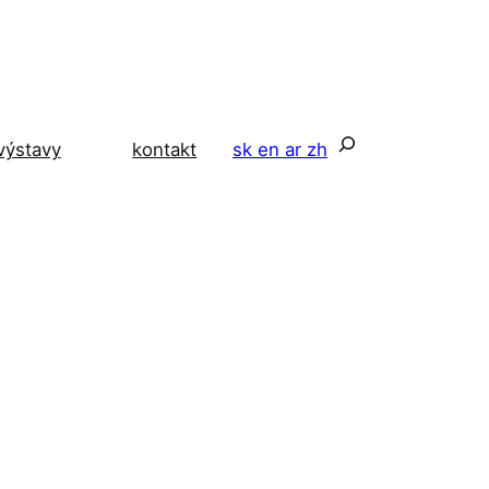
Hľadať
výstavy
kontakt
sk
en
ar
zh