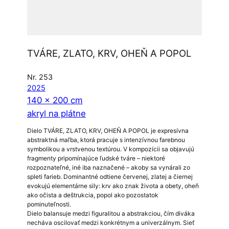
TVÁRE, ZLATO, KRV, OHEŇ A POPOL
Nr. 253
2025
140 x 200 cm
akryl na plátne
Dielo TVÁRE, ZLATO, KRV, OHEŇ A POPOL je expresívna
abstraktná maľba, ktorá pracuje s intenzívnou farebnou
symbolikou a vrstvenou textúrou. V kompozícii sa objavujú
fragmenty pripomínajúce ľudské tváre – niektoré
rozpoznateľné, iné iba naznačené – akoby sa vynárali zo
spleti farieb. Dominantné odtiene červenej, zlatej a čiernej
evokujú elementárne sily: krv ako znak života a obety, oheň
ako očista a deštrukcia, popol ako pozostatok
pominuteľnosti.
Dielo balansuje medzi figuralitou a abstrakciou, čím diváka
necháva oscilovať medzi konkrétnym a univerzálnym. Sieť