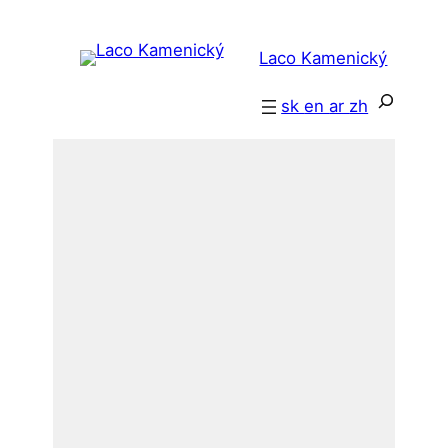
Prejsť
na
Laco Kamenický
obsah
Hľadať
sk
en
ar
zh