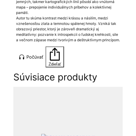
jemných, takmer kartografických línií pôsobí ako vnútorná
mapa – prepojenie individuálnych príbehov a kolektívnej
pamäti.
Autor tu skúma kontrast medzi krásou a násilím, medzi
vznešenosťou zlata a temnotou spálenej hmoty. Vzniká tak
obrazový priestor, ktorý je zároveň dramatický aj
meditatívny: pozvanie k introspekcii o ľudskej krehkosti, sile
a večnom zápase medzi tvorivým a deštruktívnym princípom.
Počúvať
Zdieľať
Súvisiace produkty