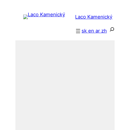
Prejsť
na
Laco Kamenický
obsah
Hľadať
sk
en
ar
zh