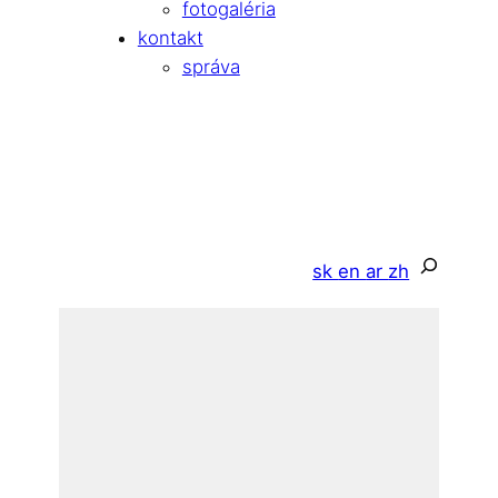
fotogaléria
kontakt
správa
Hľadať
sk
en
ar
zh