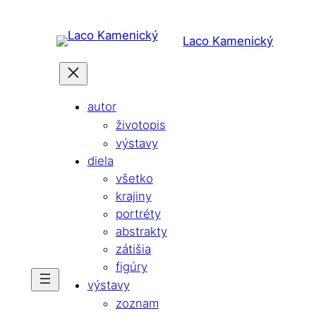
Prejsť
na
Laco Kamenický
obsah
autor
životopis
výstavy
diela
všetko
krajiny
portréty
abstrakty
zátišia
figúry
výstavy
zoznam