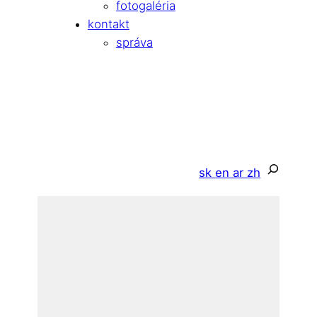
fotogaléria
kontakt
správa
Hľadať
sk
en
ar
zh