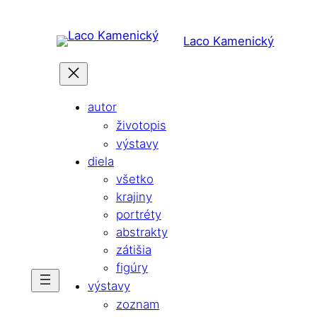
Prejsť
na
Laco Kamenický
obsah
autor
životopis
výstavy
diela
všetko
krajiny
portréty
abstrakty
zátišia
figúry
výstavy
zoznam