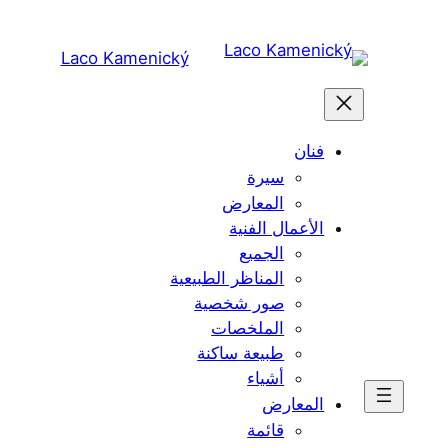
تخطى
إلى
Laco Kamenický
المحتوى
فنان
سيرة
المعارض
الأعمال الفنية
الجميع
المناظر الطبيعية
صور شخصية
الملخصات
طبيعة ساكنة
أشياء
المعارض
قائمة