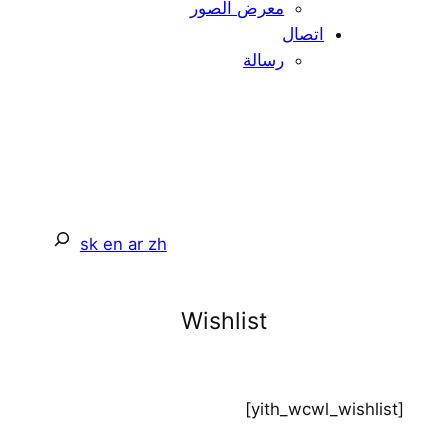
معرض الصور
اتصال
رسالة
يبحث
sk
en
ar
zh
Wishlist
[yith_wcwl_wishlist]