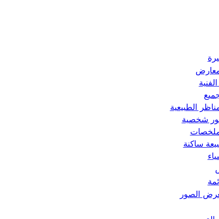
رة
معارض
الفنية
جميع
مناظر الطبيعية
ر شخصية
ملخصات
يعة ساكنة
ياء
ئمة
رض الصور