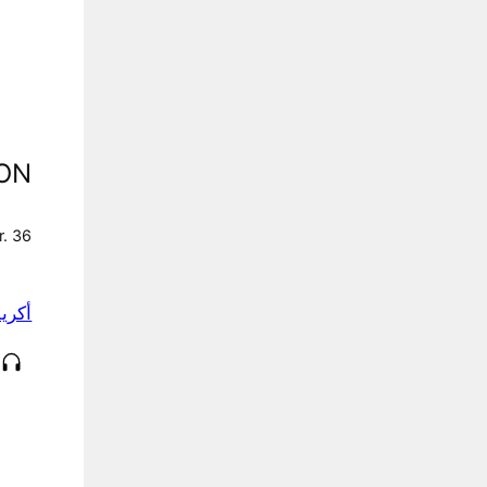
ON
r. 36
أكري