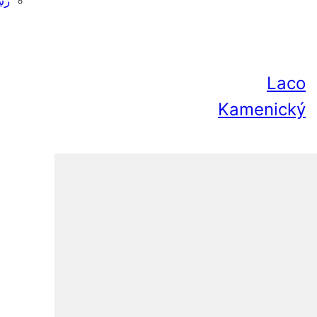
رس
Laco
Kamenický