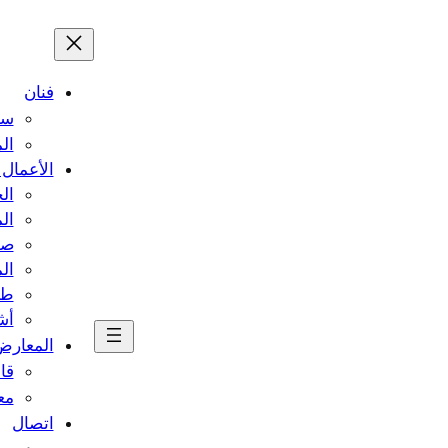
فنان
سي
ال
الأعمال 
ال
ال
صو
ال
طب
أش
المعارض
قا
مع
اتصال