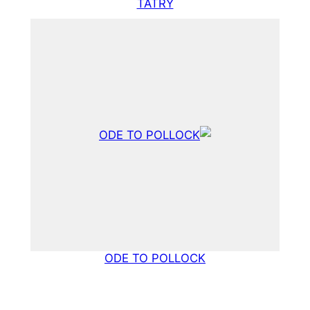
TAT
ODE TO P