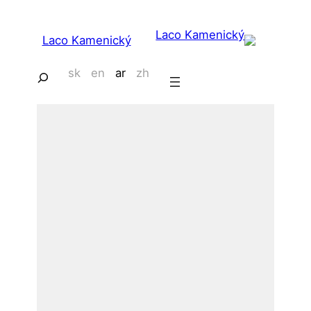
Laco Kamenický
sk
en
ar
zh
يبحث